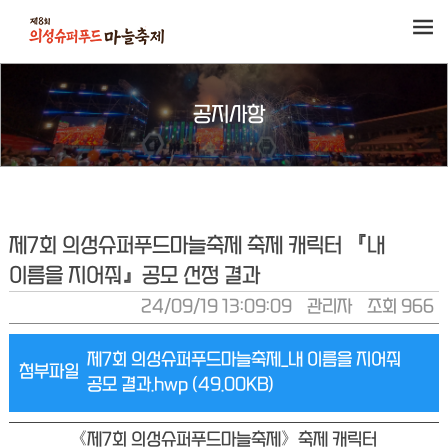
공지사항
제7회 의성슈퍼푸드마늘축제 축제 캐릭터 『내
이름을 지어줘』공모 선정 결과
24/09/19 13:09:09
관리자
조회 966
제7회 의성슈퍼푸드마늘축제_내 이름을 지어줘
첨부파일
공모 결과.hwp (49.00KB)
《제7회 의성슈퍼푸드마늘축제》축제 캐릭터